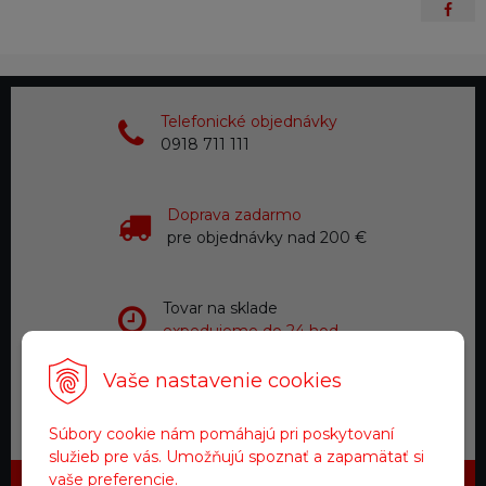
Telefonické objednávky
0918 711 111
Doprava zadarmo
pre objednávky nad 200 €
Tovar na sklade
expedujeme do 24 hod.
Vaše nastavenie cookies
Zákaznícky servis
a starostlivosť
Súbory cookie nám pomáhajú pri poskytovaní
služieb pre vás. Umožňujú spoznať a zapamätať si
vaše preferencie.