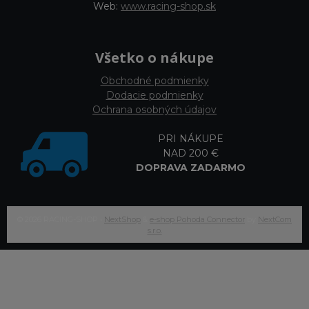
Web:
www.racing-shop.sk
Všetko o nákupe
Obchodné podmienky
Dodacie podmienky
Ochrana osobných údajov
PRI NÁKUPE
NAD 200 €
DOPRAVA ZADARMO
© 2026 RACING-SHOP •
NextShop
&
e-shop Pohoda Connector
by
NextCom
s.r.o.