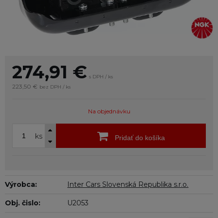
274,91
€
s DPH / ks
223,50 €
bez DPH / ks
Na objednávku
ks
Pridať do košíka
Výrobca:
Inter Cars Slovenská Republika s.r.o.
Obj. čislo:
U2053