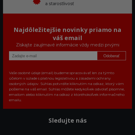
a starostlivosť
Najdôležitejšie novinky priamo na
váš email
Získajte zaujímavé informácie vždy medzi prvými
Odoberať
Vaše osobné údaje (email) budeme spracovávať len za týmto
účelom v súlade s platnou legislatívou a zásadami ochrany
osobných údajov. Súhlas potvrdíte kliknutím na odkaz, ktorý vám
pošleme na váš email. Súhlas môžete kedykoľvek odvolať písomne,
emailom alebo kliknutím na odkaz z ktoréhokoľvek informačného
emailu.
Sledujte nás