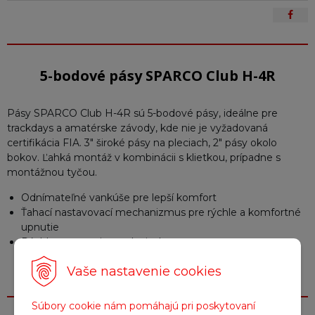
5-bodové pásy SPARCO Club H-4R
Pásy SPARCO Club H-4R sú 5-bodové pásy, ideálne pre
trackdays a amatérske závody, kde nie je vyžadovaná
certifikácia FIA. 3" široké pásy na pleciach, 2" pásy okolo
bokov. Ľahká montáž v kombinácii s klietkou, prípadne s
montážnou tyčou.
Odnímateľné vankúše pre lepší komfort
Ťahací nastavovací mechanizmus pre rýchle a komfortné
upnutie
Rýchlonastavenia na pleciach
Vaše nastavenie cookies
Súbory cookie nám pomáhajú pri poskytovaní