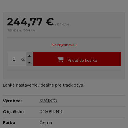
244,77
€
s DPH / ks
199 €
bez DPH / ks
Na objednávku
ks
Pridať do košíka
Ľahké nastavenie, ideálne pre track days.
Výrobca:
SPARCO
Obj. čislo:
04609RNR
Farba
Čierna