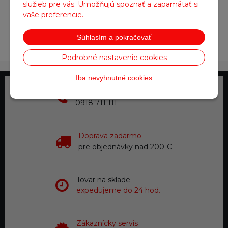
služieb pre vás. Umožňujú spoznať a zapamätať si
Parametre
vaše preferencie.
Súhlasím a pokračovať
Farba
Čierna
Podrobné nastavenie cookies
Iba nevyhnutné cookies
Telefonické objednávky
0918 711 111
Doprava zadarmo
pre objednávky nad 200 €
Tovar na sklade
expedujeme do 24 hod.
Zákaznícky servis