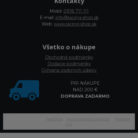
Kontakty
Mobil:
0918 711 111
E-mail:
info@racing-shop.sk
Web:
www.racing-shop.sk
Všetko o nákupe
Obchodné podmienky
Dodacie podmienky
Ochrana osobných údajov
PRI NÁKUPE
NAD 200 €
DOPRAVA ZADARMO
© 2026 RACING-SHOP •
NextShop
&
e-shop Pohoda Connector
by
NextCom
s.r.o.