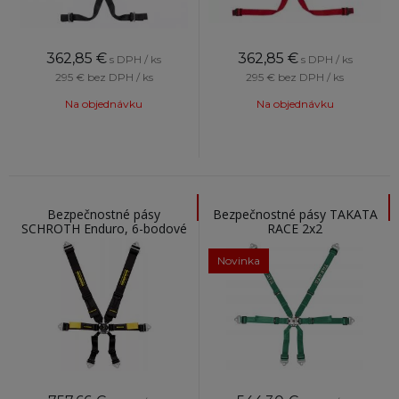
362,85
€
362,85
€
s DPH / ks
s DPH / ks
295 €
bez DPH / ks
295 €
bez DPH / ks
Na objednávku
Na objednávku
Bezpečnostné pásy
Bezpečnostné pásy TAKATA
SCHROTH Enduro, 6-bodové
RACE 2x2
3x2, čierne
Novinka