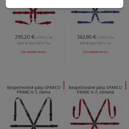
295,20
€
362,85
€
s DPH / ks
s DPH / ks
240 €
bez DPH / ks
295 €
bez DPH / ks
Na objednávku
Na objednávku
Bezpečnostné pásy SPARCO
Bezpečnostné pásy SPARCO
PRIME H-7, čierna
PRIME H-7, červená