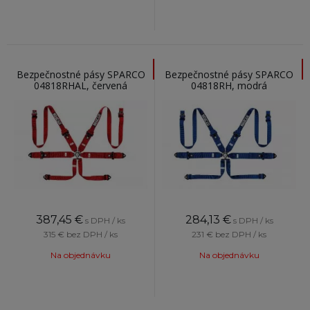
Bezpečnostné pásy SPARCO
Bezpečnostné pásy SPARCO
04818RHAL, červená
04818RH, modrá
387,45
€
284,13
€
s DPH / ks
s DPH / ks
315 €
bez DPH / ks
231 €
bez DPH / ks
Na objednávku
Na objednávku