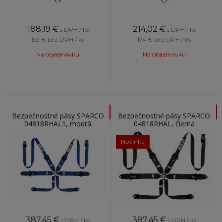
188,19
€
214,02
€
s DPH / ks
s DPH / ks
153 €
bez DPH / ks
174 €
bez DPH / ks
Na objednávku
Na objednávku
Bezpečnostné pásy SPARCO
Bezpečnostné pásy SPARCO
04818RHAL1, modrá
04818RHAL, čierna
Novinka
387,45
€
387,45
€
s DPH / ks
s DPH / ks