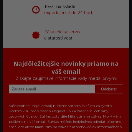
Tovar na sklade
expedujeme do 24 hod.
Zákaznícky servis
a starostlivosť
Najdôležitejšie novinky priamo na
váš email
Získajte zaujímavé informácie vždy medzi prvými
Odoberať
Vaše osobné údaje (email) budeme spracovávať len za týmto
účelom v súlade s platnou legislatívou a zásadami ochrany
osobných údajov. Súhlas potvrdíte kliknutím na odkaz, ktorý vám
pošleme na váš email. Súhlas môžete kedykoľvek odvolať písomne,
emailom alebo kliknutím na odkaz z ktoréhokoľvek informačného