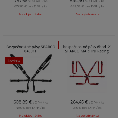
757,66
€
544,30
€
s DPH / ks
s DPH / ks
615,98 €
bez DPH / ks
442,52 €
bez DPH / ks
Na objednávku
Na objednávku
Bezpečnostné pásy SPARCO
bezpečnostné pásy 6bod. 2"
04831H
SPARCO MARTINI Racing,
červená
Novinka
608,85
€
264,45
€
s DPH / ks
s DPH / ks
495 €
bez DPH / ks
215 €
bez DPH / ks
Na objednávku
Na objednávku