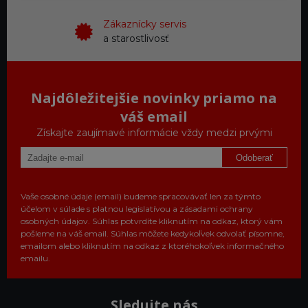
Zákaznícky servis
a starostlivosť
Najdôležitejšie novinky priamo na
váš email
Získajte zaujímavé informácie vždy medzi prvými
Odoberať
Vaše osobné údaje (email) budeme spracovávať len za týmto
účelom v súlade s platnou legislatívou a zásadami ochrany
osobných údajov. Súhlas potvrdíte kliknutím na odkaz, ktorý vám
pošleme na váš email. Súhlas môžete kedykoľvek odvolať písomne,
emailom alebo kliknutím na odkaz z ktoréhokoľvek informačného
emailu.
Sledujte nás