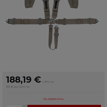
188,19
€
s DPH / ks
153 €
bez DPH / ks
Na objednávku