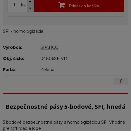
ks
Pridať do košíka
SFI - homologizácia
Výrobca:
SPARCO
Obj. čislo:
04806SFIVD
Farba
Zelená
Bezpečnostné pásy 5-bodové, SFI, hnedá
5 bodové bezpečnostné pásy s homologizáciou SFI Vhodné
pre Off road a lode