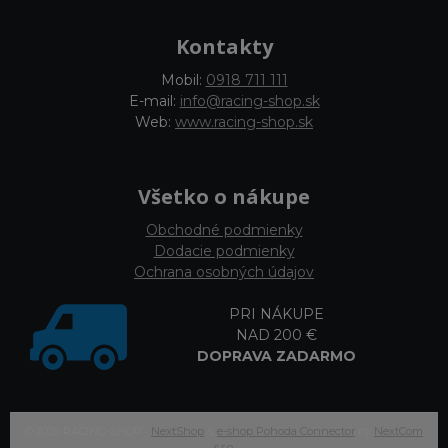
Kontakty
Mobil:
0918 711 111
E-mail:
info@racing-shop.sk
Web:
www.racing-shop.sk
Všetko o nákupe
Obchodné podmienky
Dodacie podmienky
Ochrana osobných údajov
PRI NÁKUPE
NAD 200 €
DOPRAVA ZADARMO
© 2026 RACING-SHOP •
NextShop
&
e-shop Pohoda Connector
by
NextCom
s.r.o.