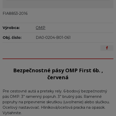
FIA8853-2016
Výrobca:
OMP
Obj. čislo:
DA0-0204-B01-061
Bezpečnostné pásy OMP First 6b. ,
červená
Pre cestovné autá a preteky rely. 6-bodový bezpečnostný
pás OMP. 3” ramenný popruh. 3” brušný pás. Ramenné
popruhy na pripevnenie skrutkou (uvoľnenie) alebo slučkou.
Oceľový nastavovač. Hliníková/oceľová pracka na opasok.
Vytiahnite.