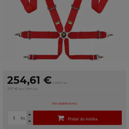
254,61
€
s DPH / ks
207 €
bez DPH / ks
Na objednávku
ks
Pridať do košíka