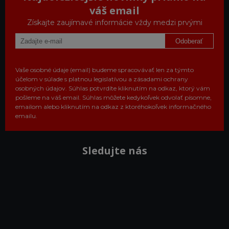
váš email
Získajte zaujímavé informácie vždy medzi prvými
Odoberať
Vaše osobné údaje (email) budeme spracovávať len za týmto
účelom v súlade s platnou legislatívou a zásadami ochrany
osobných údajov. Súhlas potvrdíte kliknutím na odkaz, ktorý vám
pošleme na váš email. Súhlas môžete kedykoľvek odvolať písomne,
emailom alebo kliknutím na odkaz z ktoréhokoľvek informačného
emailu.
Sledujte nás