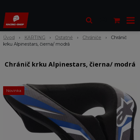
Úvod
KARTING
Ostatné
Chrániče
Chránič
krku Alpinestars, čierna/ modrá
Chránič krku Alpinestars, čierna/ modrá
Novinka