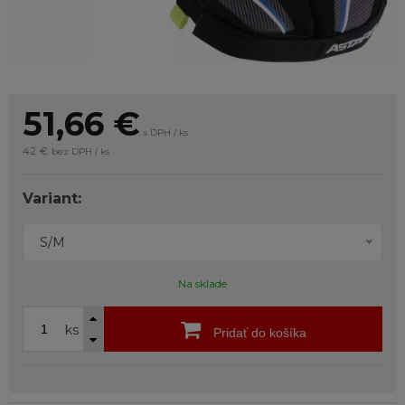
51,66
€
s DPH / ks
42 €
bez DPH / ks
Variant:
S/M
Na sklade
ks
Pridať do košíka