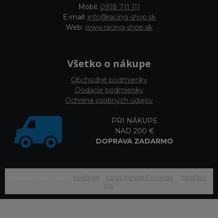
Mobil:
0918 711 111
E-mail:
info@racing-shop.sk
Web:
www.racing-shop.sk
Všetko o nákupe
Obchodné podmienky
Dodacie podmienky
Ochrana osobných údajov
PRI NÁKUPE
NAD 200 €
DOPRAVA ZADARMO
© 2026 RACING-SHOP •
NextShop
&
e-shop Pohoda Connector
by
NextCom
s.r.o.