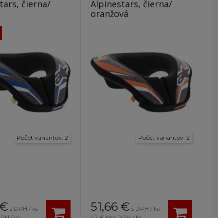
tars, čierna/
Alpinestars, čierna/
oranžová
Počet variantov: 2
Počet variantov: 2
€
51,66
€
s DPH / ks
s DPH / ks
PH / ks
42 €
bez DPH / ks