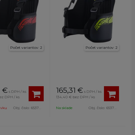
Počet variantov: 2
Počet variantov: 2
1
€
165,31
€
s DPH / ks
s DPH / ks
ez DPH / ks
134,40 €
bez DPH / ks
ávku
Obj. čislo:
6537013 13-S/L
Na sklade
Obj. čislo:
6537013 155-S/L