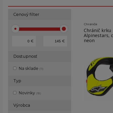
Cenový filter
Chrániče
Chránič krku
Alpinestars, d
neon
€
€
Dostupnosť
Na sklade
(11)
Typ
Novinky
(18)
Výrobca