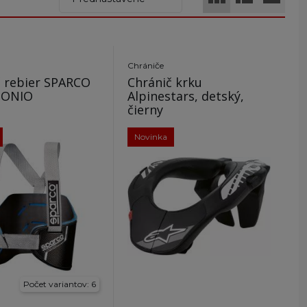
Chrániče
č rebier SPARCO
Chránič krku
BONIO
Alpinestars, detský,
čierny
Novinka
Počet variantov: 6