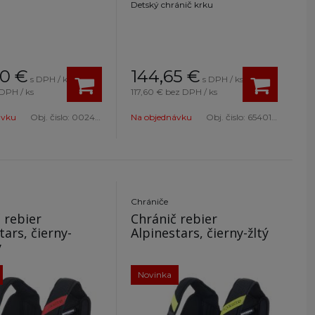
Detský chránič krku
50
€
144,65
€
s DPH / ks
s DPH / ks
DPH / ks
117,60 €
bez DPH / ks
ávku
Obj. čislo:
002404KXS
Na objednávku
Obj. čislo:
6540118-12
Chrániče
 rebier
Chránič rebier
tars, čierny-
Alpinestars, čierny-žltý
ý
Novinka