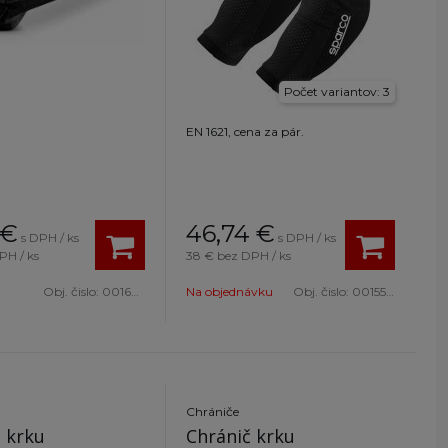
Počet variantov: 3
EN 1621, cena za pár.
€
46,74
€
s DPH / ks
s DPH / ks
PH / ks
38 €
bez DPH / ks
Obj. čislo:
001604NRBI
Na objednávku
Obj. čislo:
001551ENR1S
Chrániče
 krku
Chránič krku