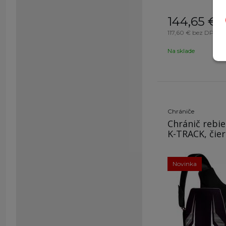
144,65
€
s 
117,60 €
bez DPH / 
Na sklade
O
Chrániče
Chránič rebi
K-TRAC
Novinka