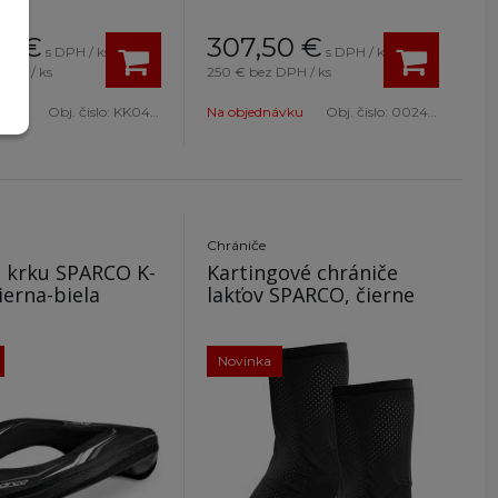
29
€
307,50
€
s DPH / ks
s DPH / ks
DPH / ks
250 €
bez DPH / ks
Obj. čislo:
KK049 L
Na objednávku
Obj. čislo:
002406KNRRS120
Chrániče
č krku SPARCO K-
Kartingové chrániče
ierna-biela
lakťov SPARCO, čierne
Novinka