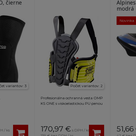
O, čierne
Alpines
modrá
Novinka
et variantov: 3
Počet variantov: 2
.
Profesionálna ochranná vesta OMP
KS ONE s viskoelastickou PU penou
170,97
€
51,66
H / ks
s DPH / ks
139 €
bez DPH / ks
42 €
bez D