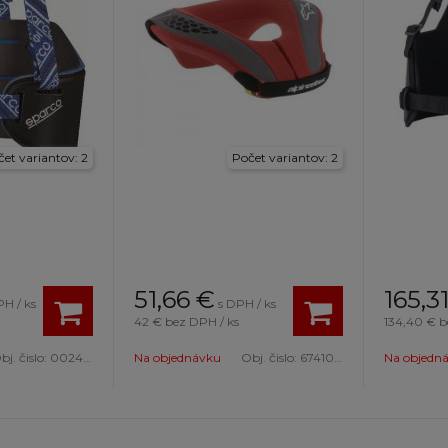
et variantov: 2
Počet variantov: 2
51,66
€
165,3
PH / ks
s DPH / ks
42 €
bez DPH / ks
134,40 €
b
bj. čislo:
002405K3L
Na objednávku
Obj. čislo:
6741018 13-L/XL
Na objedn