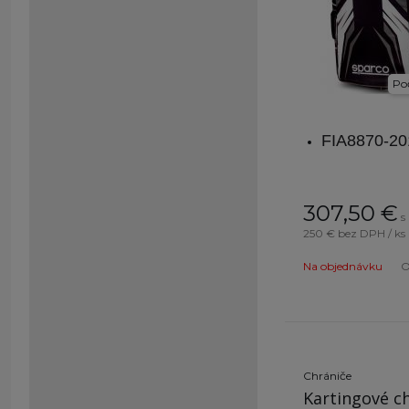
Poč
FIA8870-20
307,50
€
s
250 €
bez DPH / ks
Na objednávku
O
Chrániče
Kartingové c