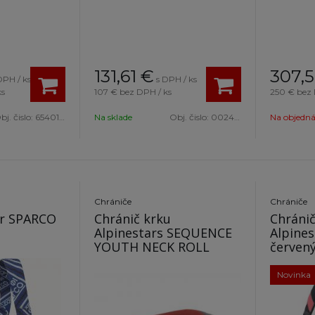
u
131,61
€
307,
DPH / ks
s DPH / ks
ks
107 €
bez DPH / ks
250 €
bez 
bj. čislo:
6540118-155
Na sklade
Obj. čislo:
002402K140
Na objedn
Chrániče
Chrániče
er SPARCO
Chránič krku
Chránič
Alpinestars SEQUENCE
Alpines
YOUTH NECK ROLL
červen
Novinka