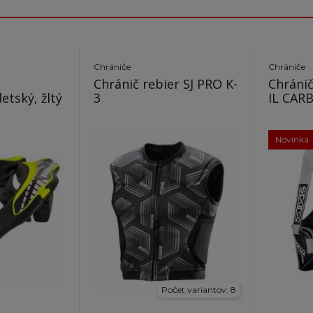
Chrániče
Chrániče
Chránič rebier SJ PRO K-
Chráni
etský, žltý
3
IL CAR
Novinka
Počet variantov: 8