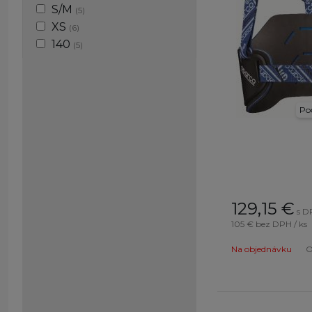
S/M
(5)
XS
(6)
140
(5)
M
(14)
130
(5)
XXS
(2)
Poč
L/XL
(5)
XL/3XL
(2)
150
(4)
S/L
(2)
XXL
(2)
M/L
(2)
129,15
€
s D
L/XL
(1)
105 €
bez DPH / ks
L+
(2)
Na objednávku
O
S+
(1)
XL/XXL
(1)
XXS/XS
(1)