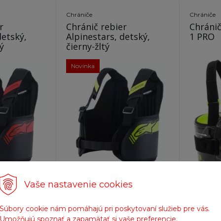
Chrániče
Chrániče
r
Chránič rebier
Chránič
detský,
Alpinestars, detský,
1 PRO
ý
čierny-žltý
Novinka
Vaše nastavenie cookies
Súbory cookie nám pomáhajú pri poskytovaní služieb pre vás.
Umožňujú spoznať a zapamätať si vaše preferencie.