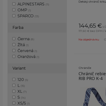
Detský chránič krk
ALPINESTARS
(11)
OMP
(1)
SPARCO
(13)
144,65
€
s 
Farba
117,60 €
bez DPH / 
Čierna
(8)
Na objednávku
O
Žltá
(1)
Červená
(1)
Oranžová
(1)
Variant
Chrániče
Chránič rebi
RIB PRO K-4
120
(5)
L
(15)
XL
(7)
S
(14)
XS/S
(1)