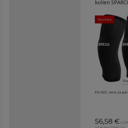
kolien SPARC
Novinka
Poč
EN 1621, cena za pár
56,58
€
s DP
46 €
bez DPH / ks