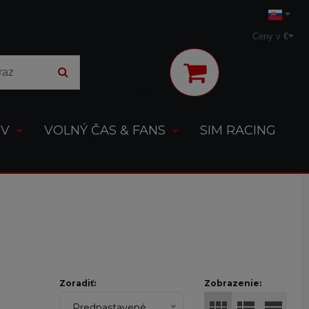
Ceny v
€
Môj účet
OV
VOLNÝ ČAS & FANS
SIM RACING
Zoradiť:
Zobrazenie:
Prednastavené