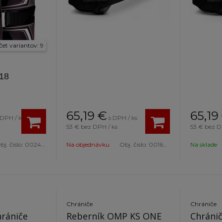
et variantov: 9
18
65,19
€
65,19
 DPH / ks
s DPH / ks
53 €
bez DPH / ks
53 €
bez D
bj. čislo:
002406KNRBI120
Na objednávku
Obj. čislo:
001604NRRS
Na sklade
Chrániče
Chrániče
hrániče
Reberník OMP KS ONE
Chránič