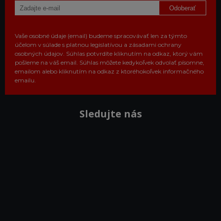
Odoberať
Vaše osobné údaje (email) budeme spracovávať len za týmto
účelom v súlade s platnou legislatívou a zásadami ochrany
osobných údajov. Súhlas potvrdíte kliknutím na odkaz, ktorý vám
pošleme na váš email. Súhlas môžete kedykoľvek odvolať písomne,
emailom alebo kliknutím na odkaz z ktoréhokoľvek informačného
emailu.
Sledujte nás