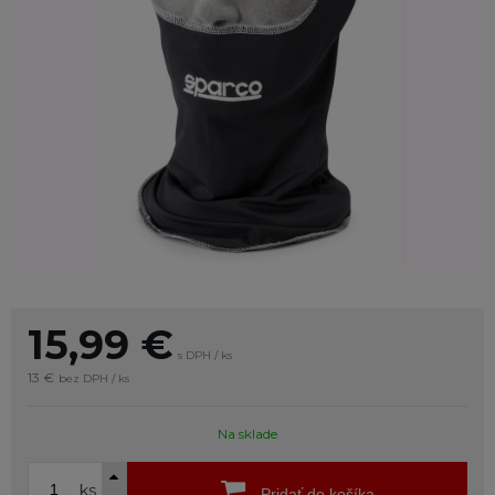
15,99
€
s DPH / ks
13 €
bez DPH / ks
Na sklade
ks
Pridať do košíka