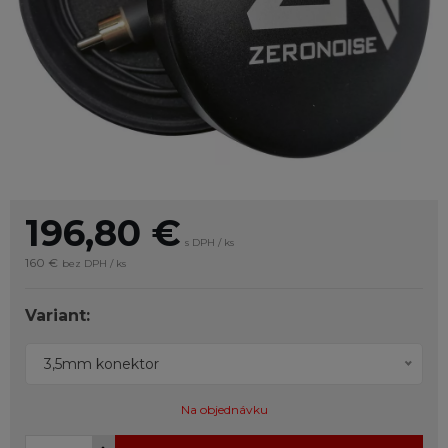
196,80
€
s DPH / ks
160 €
bez DPH / ks
Variant:
3,5mm konektor
Na objednávku