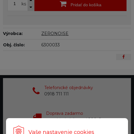
ks
Pridať do košíka
Výrobca:
ZERONOISE
Obj. čislo:
6300033
Telefonické objednávky
0918 711 111
Doprava zadarmo
pre objednávky nad 200 €
Vaše nastavenie cookies