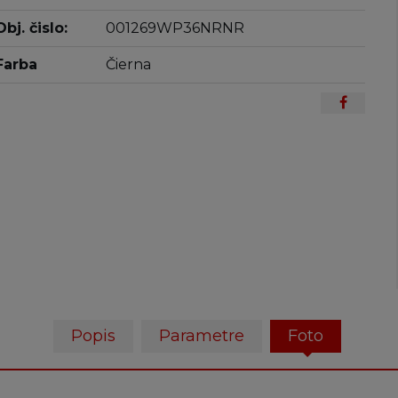
Obj. čislo:
001269WP36NRNR
Farba
Čierna
Popis
Parametre
Foto