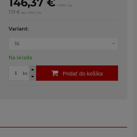
146,37
€
s DPH / ks
119 €
bez DPH / ks
Variant:
36
Na sklade
ks
Pridať do košíka