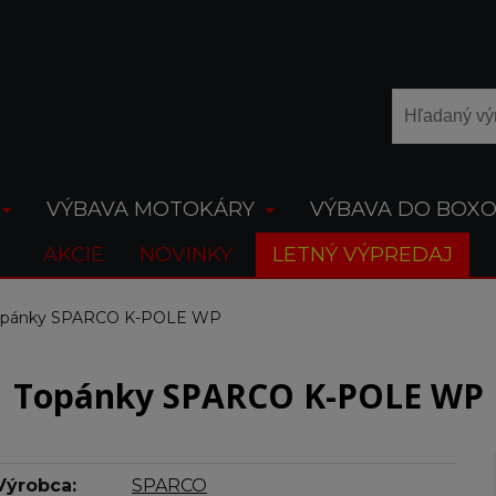
VÝBAVA MOTOKÁRY
VÝBAVA DO BOX
AKCIE
NOVINKY
LETNÝ VÝPREDAJ
opánky SPARCO K-POLE WP
Topánky SPARCO K-POLE WP
Výrobca:
SPARCO