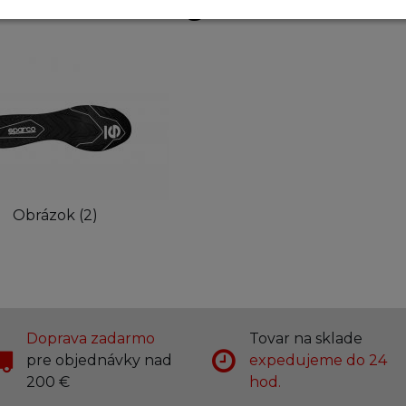
Fotogaléria
Obrázok (2)
Doprava zadarmo
Tovar na sklade
pre objednávky nad
expedujeme do 24
200 €
hod.