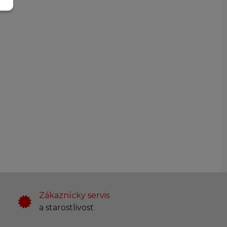
Zákaznícky servis
a starostlivosť