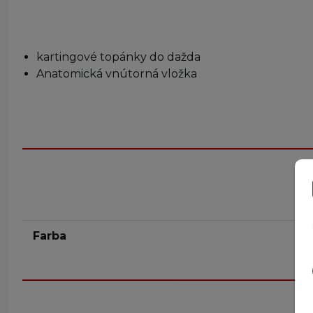
kartingové topánky do dažda
Anatomická vnútorná vložka
Farba