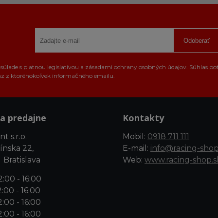
Odoberať
úlade s platnou legislatívou a zásadami ochrany osobných údajov. Súhlas po
az z ktoréhokoľvek informačného emailu.
a predajne
Kontakty
t s.r.o.
Mobil:
0918 711 111
ínska 22,
E-mail:
info@racing-shop
 Bratislava
Web:
www.racing-shop.s
:00 - 16:00
:00 - 16:00
:00 - 16:00
:00 - 16:00