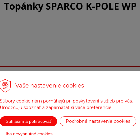
Topánky SPARCO K-POLE WP
Parametre
Vaše nastavenie cookies
Súbory cookie nám pomáhajú pri poskytovaní služieb pre vás.
Čierna
Umožňujú spoznať a zapamätať si vaše preferencie.
Podrobné nastavenie cookies
Súhlasím a pokračovať
Iba nevyhnutné cookies