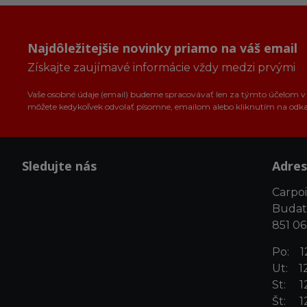
Najdôležitejšie novinky priamo na váš email
Získajte zaujímavé informácie vždy medzi prvými
Vaše osobné údaje (email) budeme spracovávať len za týmto účelom v s
môžete kedykoľvek odvolať písomne, emailom alebo kliknutím na odk
Sledujte nás
Adres
Carpoin
Budat
851 06
Po: 12
Ut: 12
St: 12
Št: 12