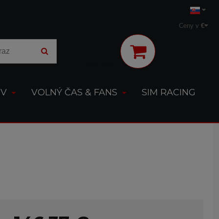
Ceny v
€
Môj účet
OV
VOLNÝ ČAS & FANS
SIM RACING