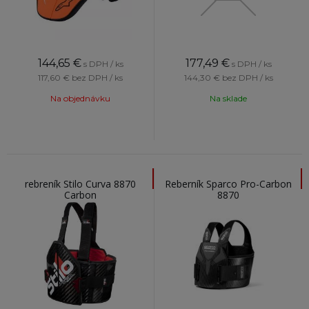
144,65
€
177,49
€
s DPH / ks
s DPH / ks
117,60 €
bez DPH / ks
144,30 €
bez DPH / ks
Na objednávku
Na sklade
rebreník Stilo Curva 8870
Reberník Sparco Pro-Carbon
Carbon
8870