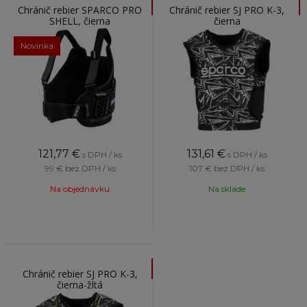
Chránič rebier SPARCO PRO
Chránič rebier SJ PRO K-3,
SHELL, čierna
čierna
Novinka
121,77
€
131,61
€
s DPH / ks
s DPH / ks
99 €
bez DPH / ks
107 €
bez DPH / ks
Na objednávku
Na sklade
Chránič rebier SJ PRO K-3,
čierna-žltá