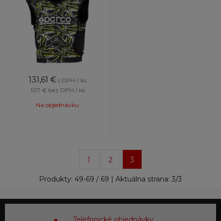
131,61
€
s DPH / ks
107 €
bez DPH / ks
Na objednávku
1
2
3
Produkty:
49
-
69
/
69
| Aktuálna strana:
3
/
3
Telefonické objednávky