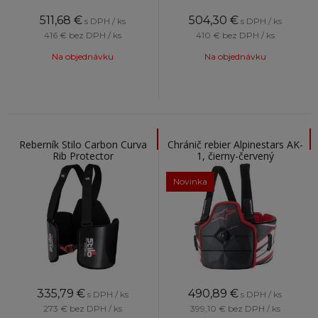
511,68
€
504,30
€
s DPH / ks
s DPH / ks
416 €
bez DPH / ks
410 €
bez DPH / ks
Na objednávku
Na objednávku
Reberník Stilo Carbon Curva
Chránič rebier Alpinestars AK-
Rib Protector
1, čierny-červený
Novinka
335,79
€
490,89
€
s DPH / ks
s DPH / ks
273 €
bez DPH / ks
399,10 €
bez DPH / ks