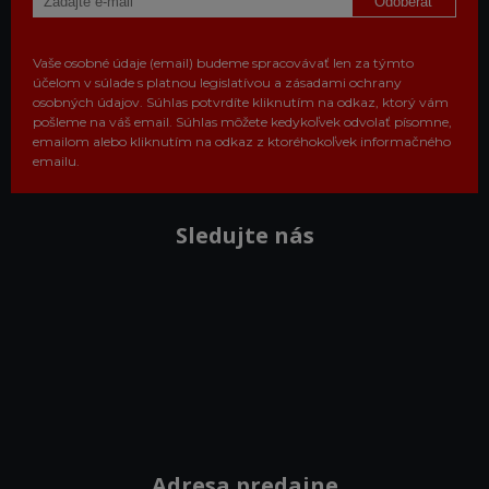
Odoberať
Vaše osobné údaje (email) budeme spracovávať len za týmto
účelom v súlade s platnou legislatívou a zásadami ochrany
osobných údajov. Súhlas potvrdíte kliknutím na odkaz, ktorý vám
pošleme na váš email. Súhlas môžete kedykoľvek odvolať písomne,
emailom alebo kliknutím na odkaz z ktoréhokoľvek informačného
emailu.
Sledujte nás
Adresa predajne