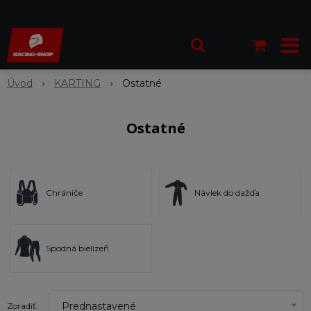
Úvod
KARTING
Ostatné
Ostatné
Chrániče
Návlek do dažďa
Spodná bielizeň
Prednastavené
Zoradiť: