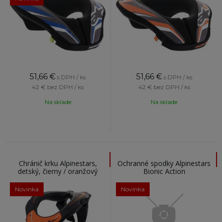
51,66
€
51,66
€
s DPH / ks
s DPH / ks
42 €
bez DPH / ks
42 €
bez DPH / ks
Na sklade
Na sklade
Chránič krku Alpinestars,
Ochranné spodky Alpinestars
detský, čierny / oranžový
Bionic Action
Novinka
Novinka