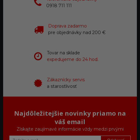
0918 711 111
Doprava zadarmo
pre objednávky nad 200 €
Tovar na sklade
expedujeme do 24 hod.
Zákaznícky servis
a starostlivosť
Najdôležitejšie novinky priamo na
váš email
Získajte zaujímavé informácie vždy medzi prvými