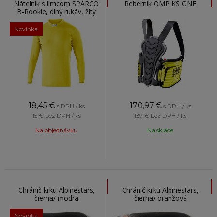
Nátelník s límcom SPARCO
Reberník OMP KS ONE
B-Rookie, dlhý rukáv, žltý
Novinka
18,45
€
170,97
€
s DPH / ks
s DPH / ks
15 €
bez DPH / ks
139 €
bez DPH / ks
Na objednávku
Na sklade
Chránič krku Alpinestars,
Chránič krku Alpinestars,
čierna/ modrá
čierna/ oranžová
Novinka